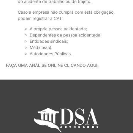
do
acidente
de
trabalho
ou
de
trajeto.
Caso a empresa não cumpra com esta obrigação,
po
de
m registrar a CAT:
A própria pessoa aci
de
ntada;
De
pen
de
ntes da pessoa aci
de
ntada;
Entida
de
s sindicais;
Médicos(a);
Autorida
de
s Públicas.
FAÇA UMA ANÁLISE ONLINE CLICANDO AQUI.