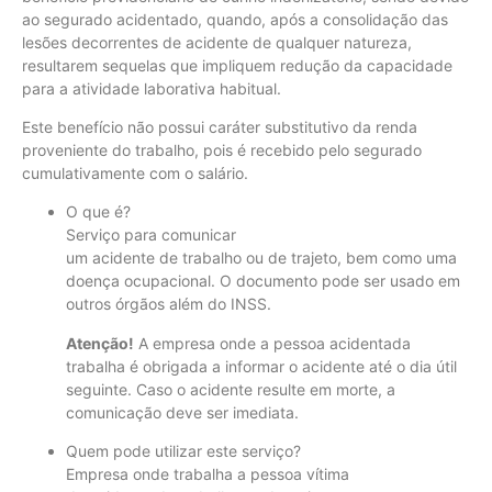
ao segurado acidentado, quando, após a consolidação das
lesões decorrentes de acidente de qualquer natureza,
resultarem sequelas que impliquem redução da capacidade
para a atividade laborativa habitual.
Este benefício não possui caráter substitutivo da renda
proveniente do trabalho, pois é recebido pelo segurado
cumulativamente com o salário.
O que é?
Serviço para comunicar
um
acidente
de
trabalho
ou
de
trajeto, bem como uma
doença ocupacional. O documento po
de
ser usado em
outros órgãos além do INSS.
Atenção!
A empresa onde a pessoa aci
de
ntada
trabalha é obrigada a informar o
acidente
até o dia útil
seguinte. Caso o
acidente
resulte em morte, a
comunicação
de
ve ser imediata.
Quem po
de
utilizar este serviço?
Empresa on
de
trabalha a pessoa vítima